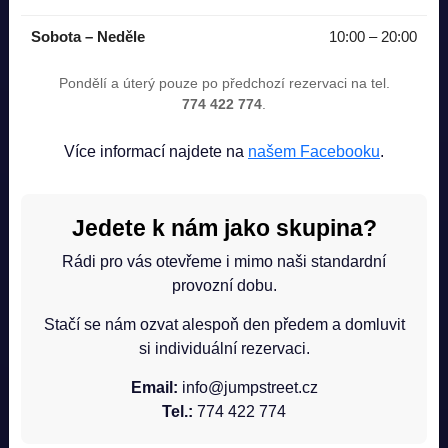
Sobota – Neděle
10:00 – 20:00
Pondělí a úterý pouze po předchozí rezervaci na tel.
774 422 774
.
Více informací najdete na
našem Facebooku
.
Jedete k nám jako skupina?
Mikina růžová
Rádi pro vás otevřeme i mimo naši standardní
provozní dobu.
S
M
L
Stačí se nám ozvat alespoň den předem a domluvit
680 Kč
si individuální rezervaci.
Email:
info@jumpstreet.cz
Vložit do košíku
Tel.:
774 422 774