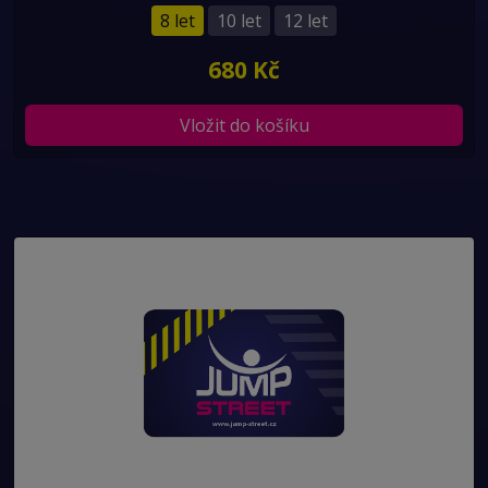
8 let
10 let
12 let
680 Kč
Vložit do košíku