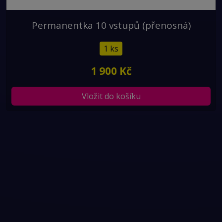
Permanentka 10 vstupů (přenosná)
1 ks
1 900 Kč
Vložit do košíku