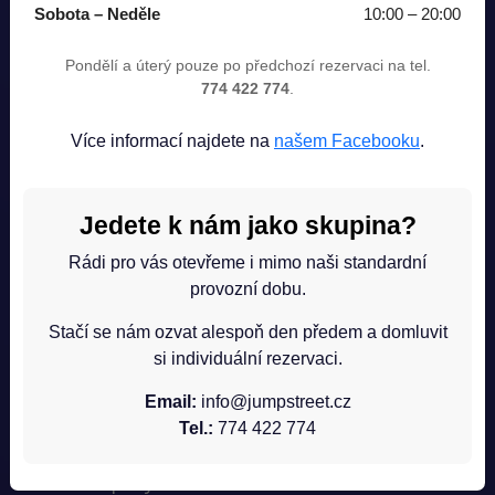
Sobota – Neděle
10:00 – 20:00
Platí za každou skákající osobu.
Pondělí a úterý pouze po předchozí rezervaci na tel.
Neskákající doprovod ZDARMA. Pro
774 422 774
.
skupiny, narozeninové párty, tréninky
nabízíme individuální ceny.
Více informací najdete na
našem Facebooku
.
Jedete k nám jako skupina?
Rádi pro vás otevřeme i mimo naši standardní
Rezervace
provozní dobu.
Stačí se nám ozvat alespoň den předem a domluvit
si individuální rezervaci.
Díky obrovské popularitě a limitované kapacitě
naší trampolínové arény jsme pro vás vytvořili
Email:
info@jumpstreet.cz
systém online rezervací
. Díky tomu vám
Tel.:
774 422 774
můžeme slíbit, že při vaší příští návštěvě se již
nebudete potýkat s čekáním na uvolnění místa.