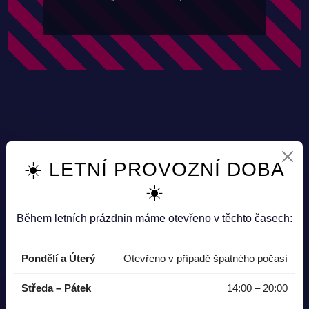
☀️ LETNÍ PROVOZNÍ DOBA
☀️
Ceník
Během letních prázdnin máme otevřeno v těchto časech:
Pondělí a Úterý
Otevřeno v případě špatného počasí
1 hodina
240 Kč
Středa – Pátek
14:00 – 20:00
2 hodiny
380 Kč