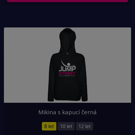
Mikina s kapucí černá
8 let
10 let
12 let