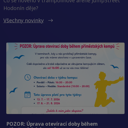
Co se nového v trampolínové aréně JumpStreet
Hodonín děje?
Všechny novinky
POZOR: Úprava otevírací doby během