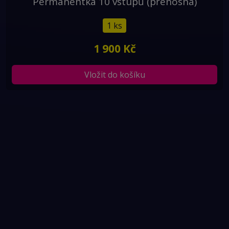
Permanentka 10 vstupů (přenosná)
1 ks
1 900 Kč
Vložit do košíku