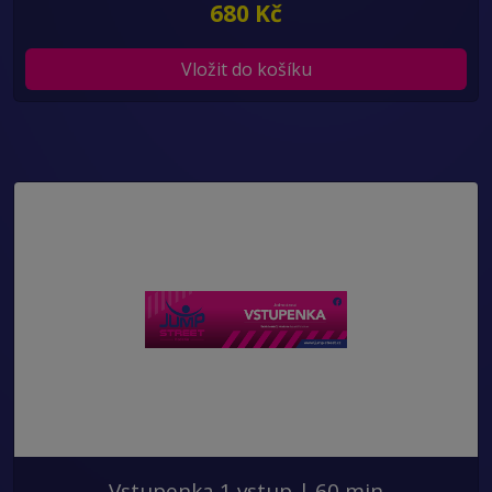
680 Kč
Vložit do košíku
Vstupenka 1 vstup | 60 min