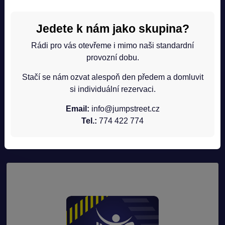
Jedete k nám jako skupina?
Mikina s kapucí černá
Rádi pro vás otevřeme i mimo naši standardní
provozní dobu.
8 let
10 let
12 let
Stačí se nám ozvat alespoň den předem a domluvit
680 Kč
si individuální rezervaci.
Email:
info@jumpstreet.cz
Vložit do košíku
Tel.:
774 422 774