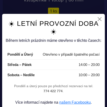
1 ks
240 Kč
☀️ LETNÍ PROVOZNÍ DOBA
☀️
Vložit do košíku
Během letních prázdnin máme otevřeno v těchto časech:
Pondělí a Úterý
Otevřeno v případě špatného počasí
Středa – Pátek
14:00 – 20:00
Sobota – Neděle
10:00 – 20:00
Pondělí a úterý pouze po předchozí rezervaci na tel.
774 422 774
.
Více informací najdete na
našem Facebooku
.